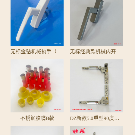
无标金钻机械执手（全铝配件）
无标经典款机械内开单执手25拨叉
不锈钢胶嘴B款
DZ新款5.0重型90度二维可调隐形铰链